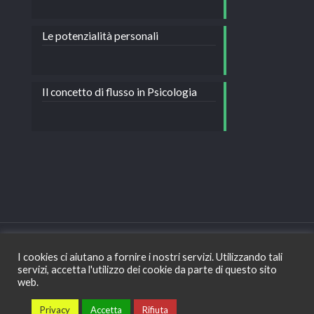
Le potenzialità personali
Il concetto di flusso in Psicologia
I cookies ci aiutano a fornire i nostri servizi. Utilizzando tali
servizi, accetta l'utilizzo dei cookie da parte di questo sito
Copyright © Dott.ssa Corina Costea - Psicologa e
web.
psicoterapeuta - Bologna - Tel: +39 328 177 32 64 -
Privacy
Privacy
Accetta
Rifiuta