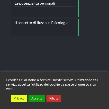
Le potenzialità personali
Il concetto di flusso in Psicologia
I cookies ci aiutano a fornire i nostri servizi. Utilizzando tali
servizi, accetta l'utilizzo dei cookie da parte di questo sito
Copyright © Dott.ssa Corina Costea - Psicologa e
web.
psicoterapeuta - Bologna - Tel: +39 328 177 32 64 -
Privacy
Privacy
Accetta
Rifiuta