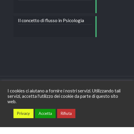
Il concetto di flusso in Psicologia
I cookies ci aiutano a fornire i nostri servizi. Utilizzando tali
servizi, accetta l'utilizzo dei cookie da parte di questo sito
Copyright © Dott.ssa Corina Costea - Psicologa e
web.
psicoterapeuta - Bologna - Tel: +39 328 177 32 64 -
Privacy
Privacy
Accetta
Rifiuta