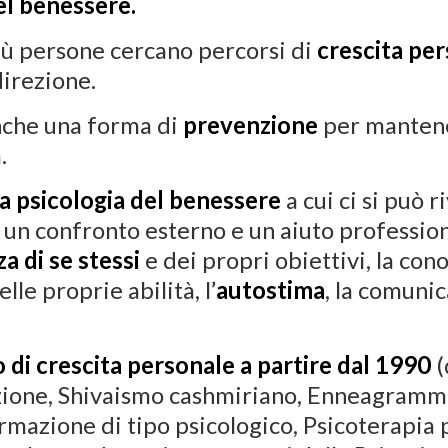
el benessere.
iù persone cercano percorsi di
crescita pe
direzione.
nche una forma di
prevenzione
per mantener
.
la psicologia del benessere
a cui ci si può r
n confronto esterno e un aiuto professiona
 di se stessi
e dei propri obiettivi, la con
lle proprie abilità, l’
autostima
, la comunic
 di crescita personale a partire dal 1990
(
azione, Shivaismo cashmiriano, Enneagramma
ormazione di tipo psicologico, Psicoterapia 