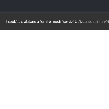
I cookies ci aiutano a fornire i nostri servizi. Utilizzando tali servi
Dr.ssa Corina Costea
Consulenza Psicologica Bologna
Terapia di Coppia Bologna
Psicologa Online
Psicoterapia Bologna
Richiedi un primo appuntamento