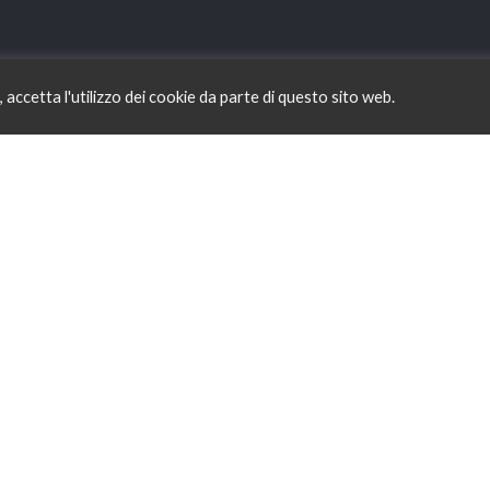
Il Blog di Psicologa Bologna
zi, accetta l'utilizzo dei cookie da parte di questo sito web.
La gratitudine
Le potenzialità personali
Il concetto di flusso in
Psicologia