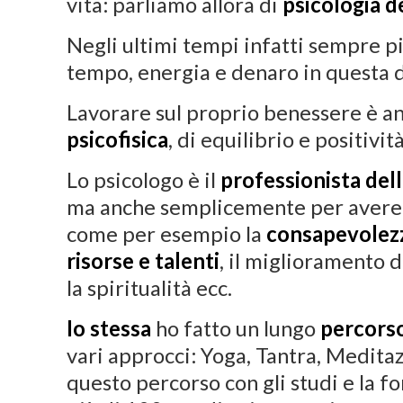
vita: parliamo allora di
psicologia d
Negli ultimi tempi infatti sempre p
tempo, energia e denaro in questa 
Lavorare sul proprio benessere è a
psicofisica
, di equilibrio e positività
Lo psicologo è il
professionista del
ma anche semplicemente per avere u
come per esempio la
consapevolezza
risorse e talenti
, il miglioramento de
la spiritualità ecc.
Io stessa
ho fatto un lungo
percorso
vari approcci: Yoga, Tantra, Medit
questo percorso con gli studi e la f