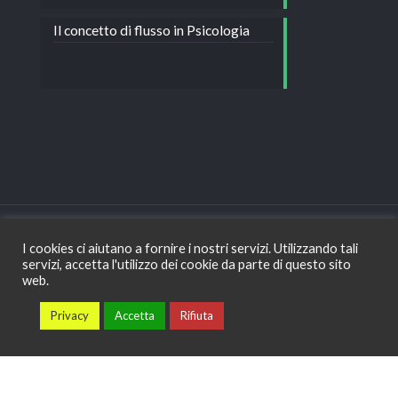
Il concetto di flusso in Psicologia
I cookies ci aiutano a fornire i nostri servizi. Utilizzando tali
servizi, accetta l'utilizzo dei cookie da parte di questo sito
Copyright © Dott.ssa Corina Costea - Psicologa e
web.
psicoterapeuta - Bologna - Tel: +39 328 177 32 64 -
Privacy
Privacy
Accetta
Rifiuta